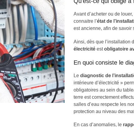
Qu’est-ce qui oblige à f
Avant d’acheter ou de louer,
connaitre l’
état de l’installa
est ancienne, afin de savoir 
Ainsi, dès que l’installation 
électricité
est
obligatoire
a
En quoi consiste le diag
Le
diagnostic de l’installat
intérieure d’électricité » per
obligatoires au sein du table
terre est correctement effectu
salles d’eau respecte les nor
protection au niveau des mat
En cas d’anomalies, le
rappo